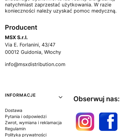
natychmiast zaprzestać użytkowania. W razie
konieczności należy uzyskać pomoc medyczną.
Producent
MSX S.r.l.
Via E. Forlanini, 43/47
00012 Guidonia, Włochy
info@msxdistribution.com
Linki w stopce
INFORMACJE
Obserwuj nas:
Dostawa
Pytania i odpowiedzi
Zwrot, wymiana i reklamacja
Regulamin
Polityka prywatności