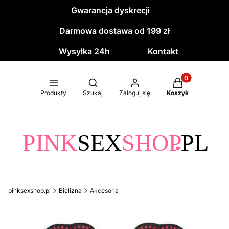
Gwarancja dyskrecji
Darmowa dostawa od 199 zł
Wysyłka 24h
Kontakt
Produkty w kos
Otwórz wyszukiwarkę
Produkty
Szukaj
Zaloguj się
Koszyk
pinksexshop.pl
Bielizna
Akcesoria