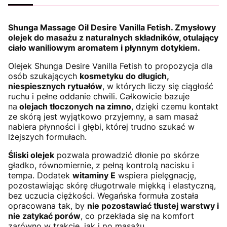
Shunga Massage Oil Desire Vanilla Fetish. Zmysłowy
olejek do masażu z naturalnych składników, otulający
ciało waniliowym aromatem i płynnym dotykiem.
Olejek Shunga Desire Vanilla Fetish to propozycja dla
osób szukających
kosmetyku do długich,
niespiesznych rytuałów
, w których liczy się ciągłość
ruchu i pełne oddanie chwili. Całkowicie bazuje
na
olejach tłoczonych na zimno
, dzięki czemu kontakt
ze skórą jest wyjątkowo przyjemny, a sam masaż
nabiera płynności i głębi, której trudno szukać w
lżejszych formułach.
Śliski olejek
pozwala prowadzić dłonie po skórze
gładko, równomiernie, z pełną kontrolą nacisku i
tempa. Dodatek
witaminy E
wspiera pielęgnację,
pozostawiając skórę długotrwale miękką i elastyczną,
bez uczucia ciężkości. Wegańska formuła została
opracowana tak, by
nie pozostawiać tłustej warstwy i
nie zatykać porów
, co przekłada się na komfort
zarówno w trakcie, jak i po masażu.