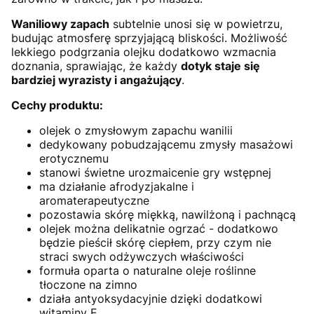
Waniliowy zapach
subtelnie unosi się w powietrzu,
budując atmosferę sprzyjającą bliskości. Możliwość
lekkiego podgrzania olejku dodatkowo wzmacnia
doznania, sprawiając, że każdy
dotyk staje się
bardziej wyrazisty i angażujący
.
Cechy produktu:
olejek o zmysłowym zapachu wanilii
dedykowany pobudzającemu zmysły masażowi
erotycznemu
stanowi świetne urozmaicenie gry wstępnej
ma działanie afrodyzjakalne i
aromaterapeutyczne
pozostawia skórę miękką, nawilżoną i pachnącą
olejek można delikatnie ogrzać - dodatkowo
będzie pieścił skórę ciepłem, przy czym nie
straci swych odżywczych właściwości
formuła oparta o naturalne oleje roślinne
tłoczone na zimno
działa antyoksydacyjnie dzięki dodatkowi
witaminy E