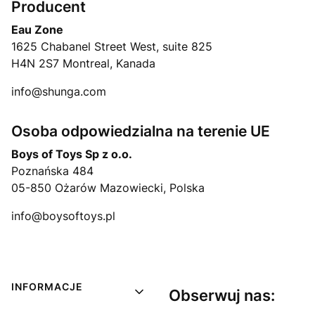
Producent
Eau Zone
1625 Chabanel Street West, suite 825
H4N 2S7 Montreal, Kanada
info@shunga.com
Osoba odpowiedzialna na terenie UE
Boys of Toys Sp z o.o.
Poznańska 484
05-850 Ożarów Mazowiecki, Polska
info@boysoftoys.pl
Linki w stopce
INFORMACJE
Obserwuj nas: