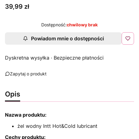
Cena
39,99 zł
Dostępność:
chwilowy brak
Powiadom mnie o dostępności
Dyskretna wysyłka · Bezpieczne płatności
Zapytaj o produkt
Opis
Nazwa produktu:
żel wodny Intt Hot&Cold lubricant
Cechy produktu: