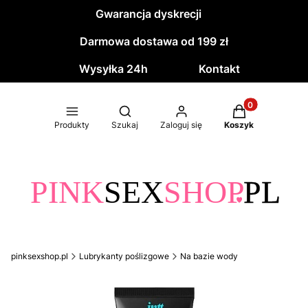
Gwarancja dyskrecji
Darmowa dostawa od 199 zł
Wysyłka 24h
Kontakt
Produkty w kos
Otwórz wyszukiwarkę
Produkty
Szukaj
Zaloguj się
Koszyk
pinksexshop.pl
Lubrykanty poślizgowe
Na bazie wody