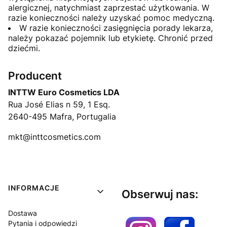
alergicznej, natychmiast zaprzestać użytkowania. W
razie konieczności należy uzyskać pomoc medyczną.
W razie konieczności zasięgnięcia porady lekarza,
należy pokazać pojemnik lub etykietę. Chronić przed
dziećmi.
Producent
INTTW Euro Cosmetics LDA
Rua José Elias n 59, 1 Esq.
2640-495 Mafra, Portugalia
mkt@inttcosmetics.com
Linki w stopce
INFORMACJE
Obserwuj nas:
Dostawa
Pytania i odpowiedzi