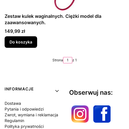
Zestaw kulek waginalnych. Ciężki model dla
zaawansowanych.
Cena
149,99 zł
Do koszyka
Strona
z 1
Linki w stopce
INFORMACJE
Obserwuj nas:
Dostawa
Pytania i odpowiedzi
Zwrot, wymiana i reklamacja
Regulamin
Polityka prywatności