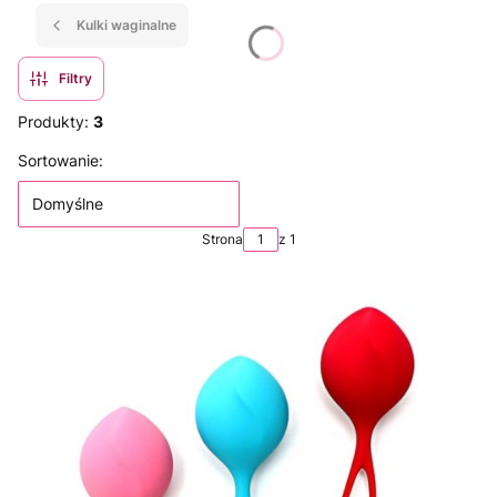
Kulki waginalne
Filtry
Produkty:
3
Lista produktów
Sortowanie:
Domyślne
Strona
z 1