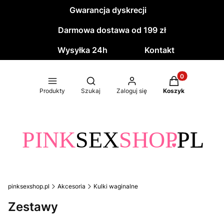
Gwarancja dyskrecji
Darmowa dostawa od 199 zł
Wysyłka 24h
Kontakt
Produkty w kos
Otwórz wyszukiwarkę
Produkty
Szukaj
Zaloguj się
Koszyk
pinksexshop.pl
Akcesoria
Kulki waginalne
Zestawy