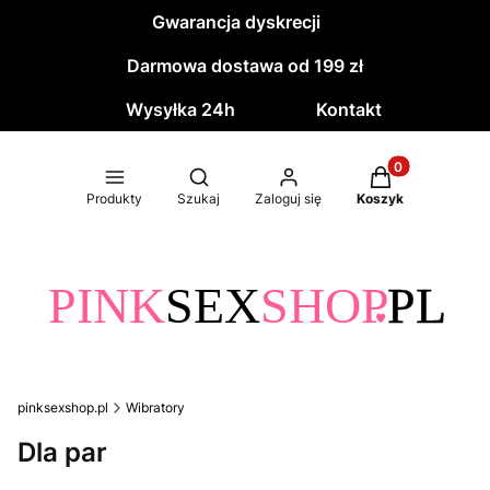
Gwarancja dyskrecji
Darmowa dostawa od 199 zł
Wysyłka 24h
Kontakt
Produkty w kos
Otwórz wyszukiwarkę
Produkty
Szukaj
Zaloguj się
Koszyk
pinksexshop.pl
Wibratory
Dla par