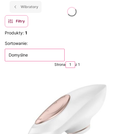
Wibratory
Filtry
Produkty:
1
Lista produktów
Sortowanie:
Domyślne
Strona
z 1