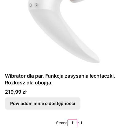
Wibrator dla par. Funkcja zasysania łechtaczki.
Rozkosz dla obojga.
Cena
219,99 zł
Powiadom mnie o dostępności
Strona
z 1