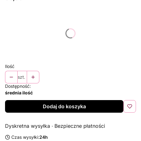
Wybierz wariant produktu:
Poszczególne warianty mogą różnić się ceną
*
Rozmiar
Wybierz
Ilość
szt.
Dostępność:
średnia ilość
Dodaj do koszyka
Dyskretna wysyłka · Bezpieczne płatności
Czas wysyłki:
24h