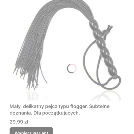
Mały, delikatny pejcz typu flogger. Subtelne
doznania. Dla początkujących.
Cena
29,99 zł
Wybierz wariant