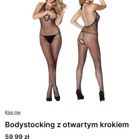
Kiss me
Bodystocking z otwartym krokiem
Cena
59,99 zł