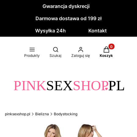
Gwarancja dyskrecji
Darmowa dostawa od 199 zł
Wysyłka 24h
Kontakt
Produkty w kos
Otwórz wyszukiwarkę
Produkty
Szukaj
Zaloguj się
Koszyk
pinksexshop.pl
Bielizna
Bodystocking