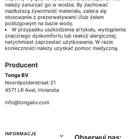
należy zanurzać go w wodze. By zachować
najdłuższą żywotność materiału, zaleca się
stosowanie z prezerwatywami i/lub żelem
poślizgowym na bazie wody.
W przypadku uszkodzenia artykułu, wystąpienia
znacznego dyskomfortu lub reakcji alergicznej,
natychmiast zaprzestać użytkowania. W razie
konieczności należy uzyskać pomoc medyczną.
Producent
Tonga BV
Noordpolderstraat 21
4571 LR Axel, Holandia
info@tongabv.com
Linki w stopce
INFORMACJE
Obserwuj nas: