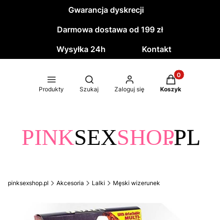
Gwarancja dyskrecji
Darmowa dostawa od 199 zł
Wysyłka 24h
Kontakt
Produkty w kos
Otwórz wyszukiwarkę
Produkty
Szukaj
Zaloguj się
Koszyk
pinksexshop.pl
Akcesoria
Lalki
Męski wizerunek