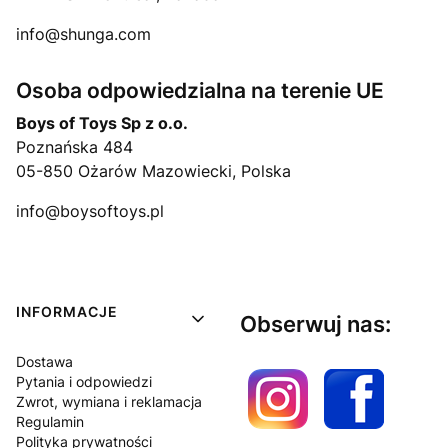
info@shunga.com
Osoba odpowiedzialna na terenie UE
Boys of Toys Sp z o.o.
Poznańska 484
05-850 Ożarów Mazowiecki, Polska
info@boysoftoys.pl
Linki w stopce
INFORMACJE
Obserwuj nas:
Dostawa
Pytania i odpowiedzi
Zwrot, wymiana i reklamacja
Regulamin
Polityka prywatności