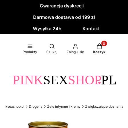
Gwarancja dyskrecji
Darmowa dostawa od 199 zł
Wysyłka 24h
Kontakt
Produkty w kos
Otwórz wyszukiwarkę
Produkty
Szukaj
Zaloguj się
Koszyk
pinksexshop.pl
Drogeria
Żele intymne i kremy
Zwiększające doznania