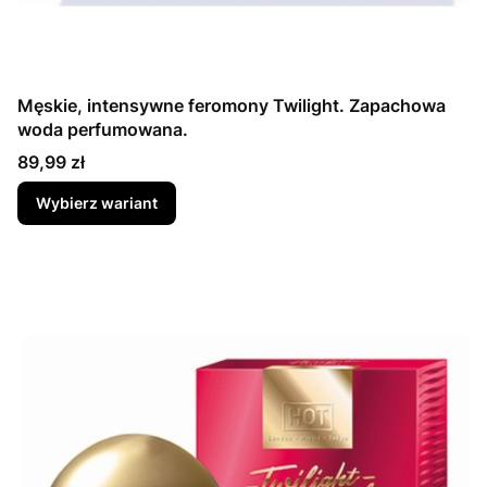
Męskie, intensywne feromony Twilight. Zapachowa
woda perfumowana.
Cena
89,99 zł
Wybierz wariant