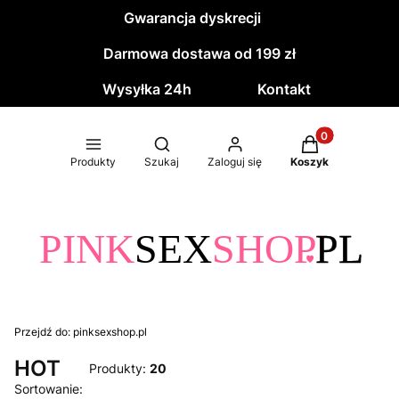
Gwarancja dyskrecji
Darmowa dostawa od 199 zł
Wysyłka 24h
Kontakt
Produkty w kos
Otwórz wyszukiwarkę
Produkty
Szukaj
Zaloguj się
Koszyk
Przejdź do:
pinksexshop.pl
HOT
Produkty:
20
Lista produktów
Sortowanie: