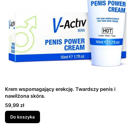
Krem wspomagający erekcję. Twardszy penis i
nawilżona skóra.
Cena
59,99 zł
Do koszyka