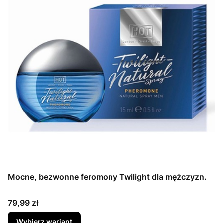
Mocne, bezwonne feromony Twilight dla mężczyzn.
Cena
79,99 zł
Wybierz wariant