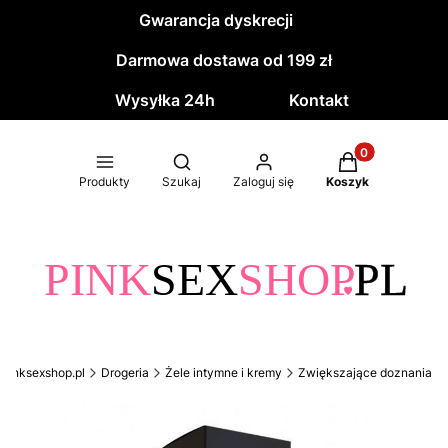
Gwarancja dyskrecji
Darmowa dostawa od 199 zł
Wysyłka 24h
Kontakt
Produkty w kos
Otwórz wyszukiwarkę
Produkty
Szukaj
Zaloguj się
Koszyk
pinksexshop.pl
Drogeria
Żele intymne i kremy
Zwiększające doznania