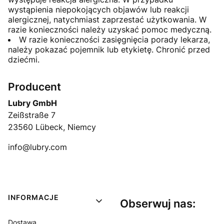
wystąpienia niepokojących objawów lub reakcji
alergicznej, natychmiast zaprzestać użytkowania. W
razie konieczności należy uzyskać pomoc medyczną.
W razie konieczności zasięgnięcia porady lekarza,
należy pokazać pojemnik lub etykietę. Chronić przed
dziećmi.
Producent
Lubry GmbH
Zeißstraße 7
23560 Lübeck, Niemcy
info@lubry.com
Linki w stopce
INFORMACJE
Obserwuj nas:
Dostawa