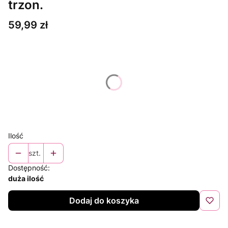
trzon.
Cena
59,99 zł
Wybierz wariant produktu:
Poszczególne warianty mogą różnić się ceną
*
Kolor
Wybierz
Ilość
szt.
Dostępność:
duża ilość
Dodaj do koszyka