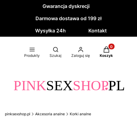
Gwarancja dyskrecji
Darmowa dostawa od 199 zł
Wysyłka 24h
Kontakt
Produkty w kos
Otwórz wyszukiwarkę
Produkty
Szukaj
Zaloguj się
Koszyk
pinksexshop.pl
Akcesoria analne
Korki analne