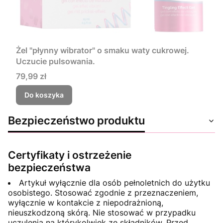
Żel "płynny wibrator" o smaku waty cukrowej.
Uczucie pulsowania.
Cena
79,99 zł
Do koszyka
Bezpieczeństwo produktu
Certyfikaty i ostrzeżenie
bezpieczeństwa
Artykuł wyłącznie dla osób pełnoletnich do użytku
osobistego. Stosować zgodnie z przeznaczeniem,
wyłącznie w kontakcie z niepodrażnioną,
nieuszkodzoną skórą. Nie stosować w przypadku
uczulenia na którykolwiek ze składników. Przed