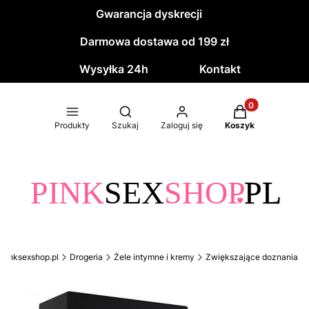
Gwarancja dyskrecji
Darmowa dostawa od 199 zł
Wysyłka 24h
Kontakt
Produkty w kos
Otwórz wyszukiwarkę
Produkty
Szukaj
Zaloguj się
Koszyk
pinksexshop.pl
Drogeria
Żele intymne i kremy
Zwiększające doznania