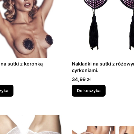
 na sutki z koronką
Nakładki na sutki z różowy
cyrkoniami.
Cena
34,99 zł
zyka
Do koszyka