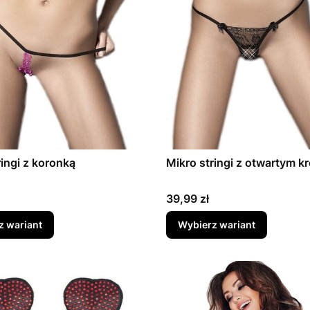
ringi z koronką
Mikro stringi z otwartym k
Cena
39,99 zł
z wariant
Wybierz wariant