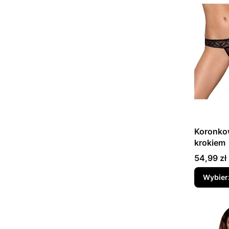
Koronkow
krokiem
Cena
54,99 zł
Wybier