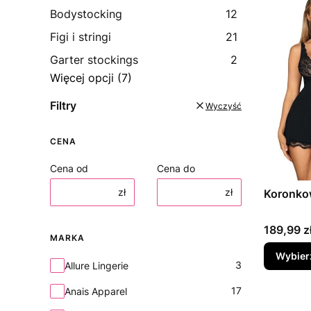
Bodystocking
12
Figi i stringi
21
Garter stockings
2
Więcej opcji (7)
Filtry
Wyczyść
CENA
Cena od
Cena do
zł
zł
Koronko
Cena
189,99 z
MARKA
Wybier
Marka
3
Allure Lingerie
17
Anais Apparel