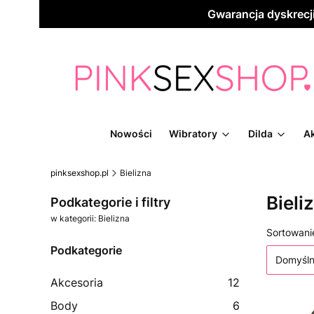
Gwarancja dyskrecj
Nowości
Wibratory
Dilda
Ak
pinksexshop.pl
Bielizna
Bieli
Podkategorie i filtry
w kategorii: Bielizna
Lista
Sortowani
Podkategorie
Domyśl
Akcesoria
12
Body
6