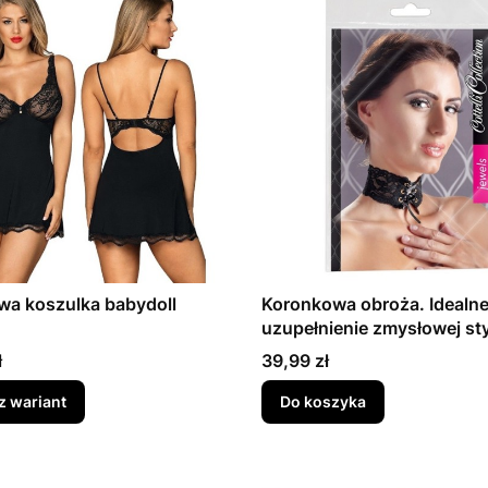
wa koszulka babydoll
Koronkowa obroża. Idealn
uzupełnienie zmysłowej styl
Cena
ł
39,99 zł
z wariant
Do koszyka