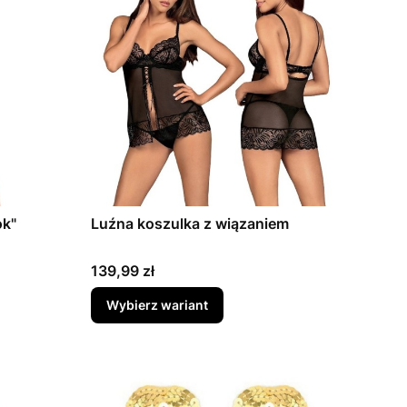
ok"
Luźna koszulka z wiązaniem
Cena
139,99 zł
Wybierz wariant