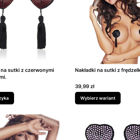
 na sutki z czerwonymi
Nakładki na sutki z frędzel
mi.
Cena
39,99 zł
zyka
Wybierz wariant