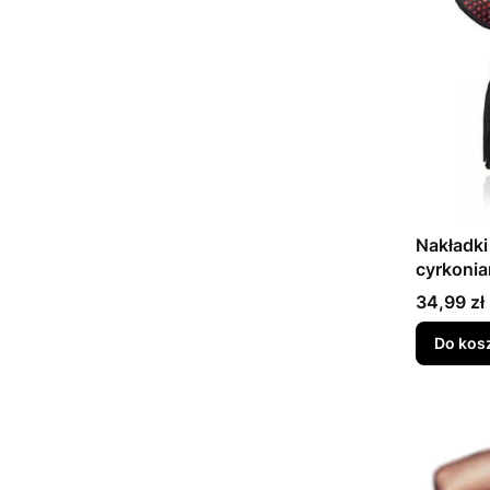
Nakładki
cyrkonia
Cena
34,99 zł
Do kos