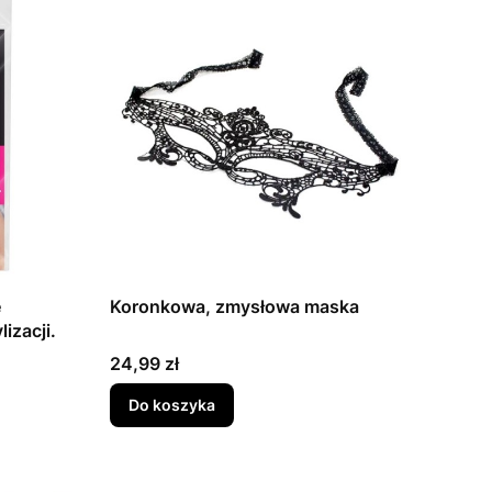
e
Koronkowa, zmysłowa maska
izacji.
Cena
24,99 zł
Do koszyka