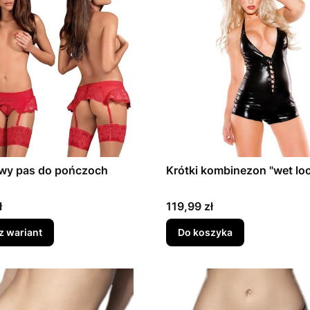
wy pas do pończoch
Krótki kombinezon "wet lo
Cena
ł
119,99 zł
z wariant
Do koszyka