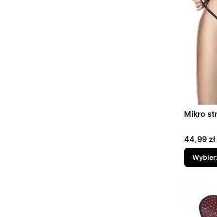
Mikro st
Cena
44,99 zł
Wybier