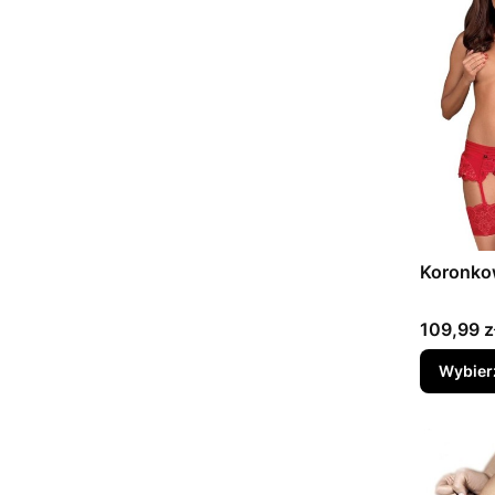
Koronko
Cena
109,99 z
Wybier