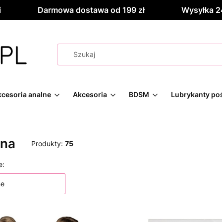
i
Darmowa dostawa od 199 zł
Wysyłka 2
cesoria analne
Akcesoria
BDSM
Lubrykanty po
zna
Produkty:
75
 produktów
e:
ne