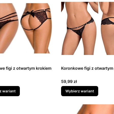
e figi z otwartym krokiem
Koronkowe figi z otwartym
Cena
59,99 zł
z wariant
Wybierz wariant