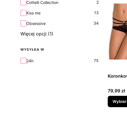
2
Cottelli Collection
13
Kiss me
34
Obsessive
Więcej opcji (1)
WYSYŁKA W
Wysyłka w
75
24h
Koronkow
Cena
79,99 zł
Wybier