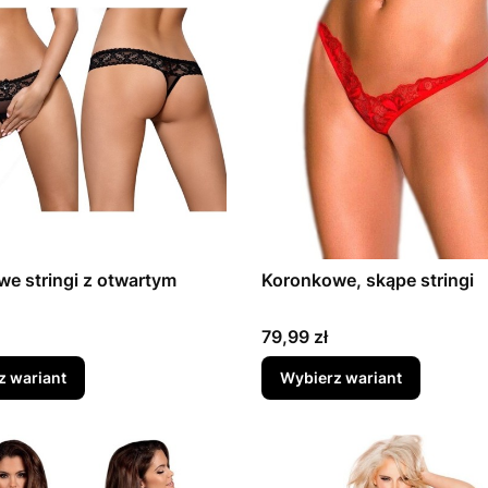
e stringi z otwartym
Koronkowe, skąpe stringi
Cena
79,99 zł
z wariant
Wybierz wariant