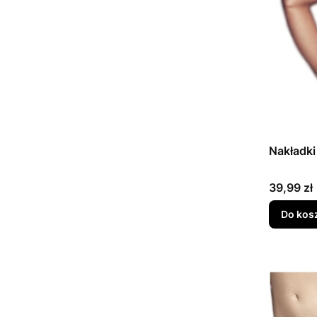
Nakładki
Cena
39,99 zł
Do kos